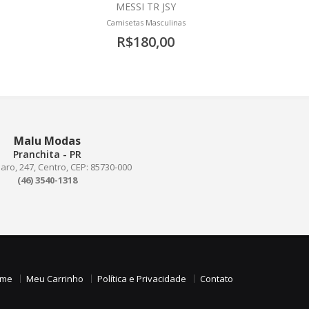
MESSI TR JSY
Camisetas Masculinas
R$180,00
Malu Modas
Pranchita - PR
laro, 247, Centro, CEP: 85730-000
(46) 3540-1318
me
Meu Carrinho
Política e Privacidade
Contato