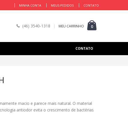
MINHA CONTA
MEUS PEDIDOS
CONTATO
(46) 3540-1318
MEU CARRINHO
0
CONTATO
H
mamente macio e parece mais natural. O material
cnologia antiodor evita o crescimento de bactérias