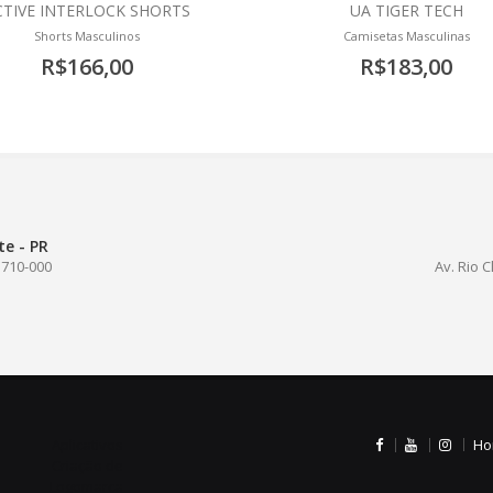
CTIVE INTERLOCK SHORTS
UA TIGER TECH
Shorts Masculinos
Camisetas Masculinas
R$166,00
R$183,00
e - PR
85710-000
Av. Rio C
Aplicativos
Ho
Criação de
Logomarca