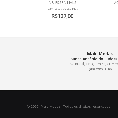
NB ESSENTIALS
A
Camisetas Masculinas
R$127,00
Malu Modas
Santo Antônio do Sudoest
Av. Brasil, 1703, Centro, CEP: 
(46) 3563-3186
© 2026 - Malu Modas - Todos os direitos reservados