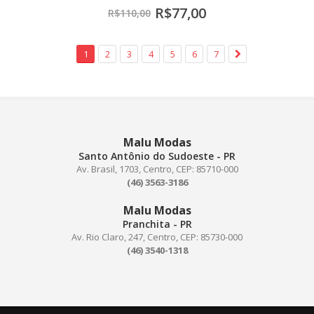
R$77,00
R$110,00
1
2
3
4
5
6
7
Malu Modas
Santo Antônio do Sudoeste - PR
Av. Brasil, 1703, Centro, CEP: 85710-000
(46) 3563-3186
Malu Modas
Pranchita - PR
Av. Rio Claro, 247, Centro, CEP: 85730-000
(46) 3540-1318