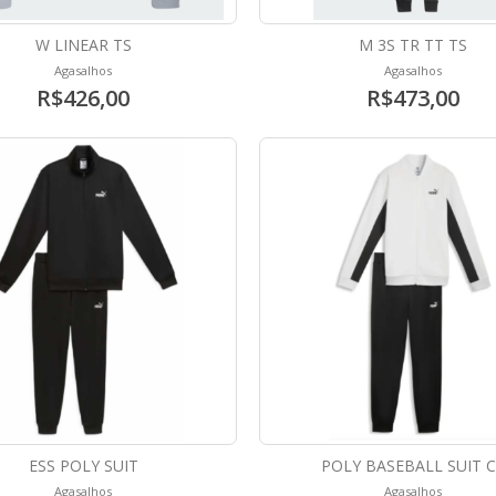
W LINEAR TS
M 3S TR TT TS
Agasalhos
Agasalhos
R$426,00
R$473,00
ESS POLY SUIT
POLY BASEBALL SUIT C
Agasalhos
Agasalhos