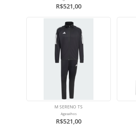
R$521,00
M SERENO TS
Agasalhos
R$521,00