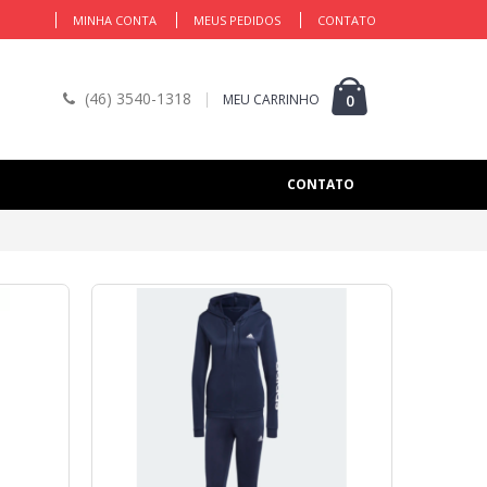
MINHA CONTA
MEUS PEDIDOS
CONTATO
(46) 3540-1318
MEU CARRINHO
0
CONTATO