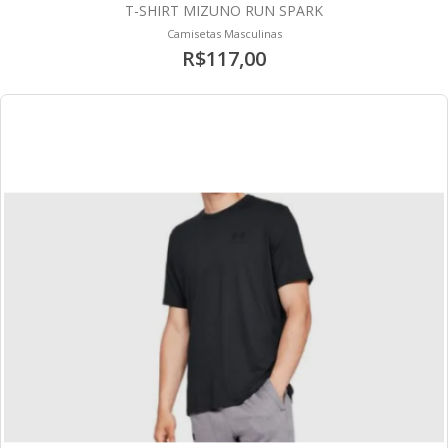
T-SHIRT MIZUNO RUN SPARK
Camisetas Masculinas
R$117,00