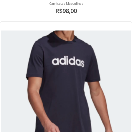
Camisetas Masculinas
R$98,00