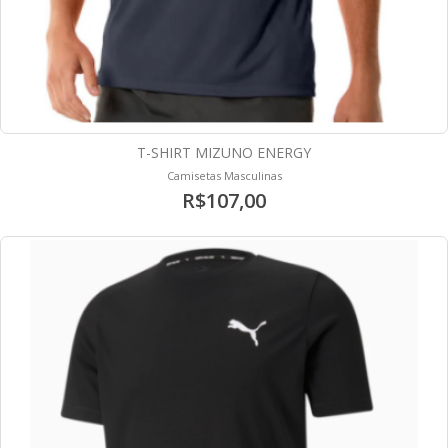
T-SHIRT MIZUNO ENERGY
Camisetas Masculinas
R$107,00