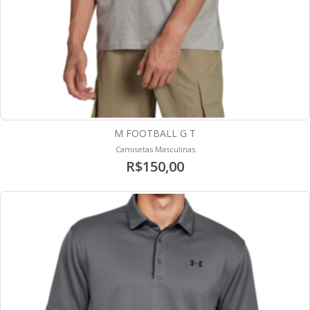
M FOOTBALL G T
Camisetas Masculinas
R$150,00