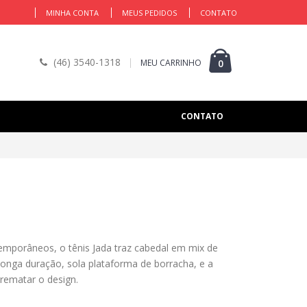
MINHA CONTA
MEUS PEDIDOS
CONTATO
(46) 3540-1318
MEU CARRINHO
0
CONTATO
mporâneos, o tênis Jada traz cabedal em mix de
onga duração, sola plataforma de borracha, e a
rrematar o design.